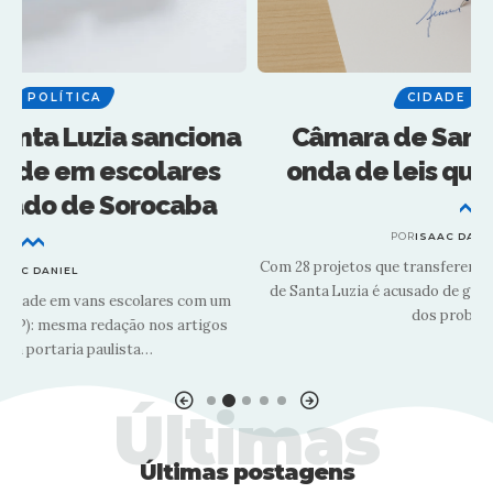
CIDADE
POLÍTICA
a
Câmara de Santa Luzia registra
onda de leis que só “autorizam”
POR
ISAAC DANIEL
2 MINUTOS
Com 28 projetos que transferem custos ao Executivo, Legislativo
de Santa Luzia é acusado de gastar papel e ignorar fiscalização
M
dos problemas reais.
Últimas
Últimas postagens