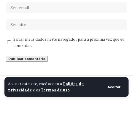
Salvar meus dados neste navegador para a próxima vez que eu
comentar.
Cidade Santa Luzia
>
Blog
>
Cidade
>
Posse de prefeito, vice e vereadores marca início de nova gestão em Santa Luzia
Ao usar este site, você aceita a
Política de
Aceitar
privacidade
e os
Termos de uso
.
CIDADE
Posse de prefeito, vice e
vereadores marca início
de nova gestão em Santa