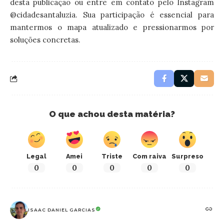
desta publicação ou entre em contato pelo Instagram
@cidadesantaluzia
. Sua participação é essencial para
mantermos o mapa atualizado e pressionarmos por
soluções concretas.
O que achou desta matéria?
Legal
Amei
Triste
Com raiva
Surpreso
0
0
0
0
0
ISAAC DANIEL GARCIAS