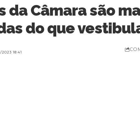
s da Câmara são ma
das do que vestibul
CO
2023 18:41