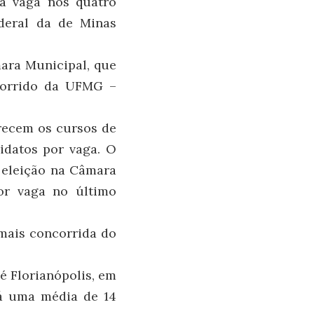
ma vaga nos quatro
ederal da de Minas
ara Municipal, que
corrido da UFMG –
recem os cursos de
idatos por vaga. O
 eleição na Câmara
or vaga no último
 mais concorrida do
é Florianópolis, em
dá uma média de 14