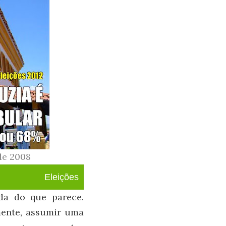
de 2008
Eleições
da do que parece.
mente, assumir uma