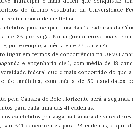
ativo municipal é mais difícil que conquistar u
rridos do último vestibular da Universidade F
em contar com o de medicina.
candidatos para ocupar uma das 17 cadeiras da Câm
dia de 23 por vaga. No segundo curso mais con
 -, por exemplo, a média é de 23 por vaga.
rto lugar em termos de concorrência na UFMG apa
paganda e engenharia civil, com média de 18 cand
iversidade federal que é mais concorrido do que a
 o de medicina, com média de 50 candidatos p
uta pela Câmara de Belo Horizonte será a segunda
datos para cada uma das 41 cadeiras.
enos candidatos por vaga na Câmara de vereadores 
á, são 341 concorrentes para 23 cadeiras, o que 