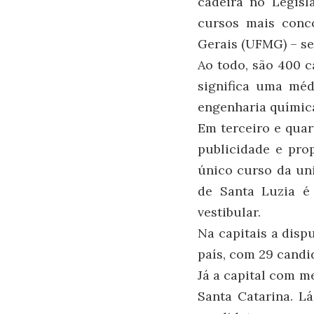
cadeira no Legisl
cursos mais conco
Gerais (UFMG) – s
Ao todo, são 400 
significa uma mé
engenharia química
Em terceiro e qua
publicidade e pro
único curso da un
de Santa Luzia é
vestibular.
Na capitais a disp
país, com 29 candi
Já a capital com m
Santa Catarina. L