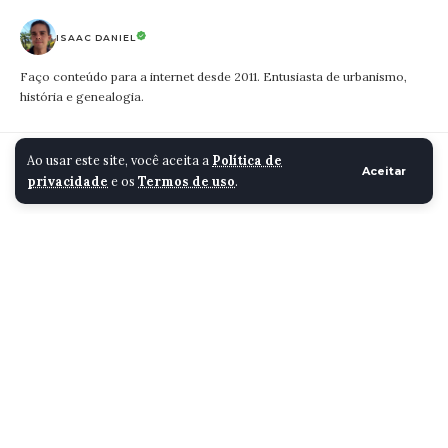
ISAAC DANIEL
Faço conteúdo para a internet desde 2011. Entusiasta de urbanismo,
história e genealogia.
Cidade Santa Luzia
>
Blog
>
Economia
>
Celulose Irani assina protocolo para investir R$ 220 milhões em Santa Luzia
Ao usar este site, você aceita a
Política de
Aceitar
privacidade
e os
Termos de uso
.
ECONOMIA
Celulose Irani assina
protocolo para investir R$
220 milhões em Santa
Luzia
ISAAC DANIEL
3 MINUTOS