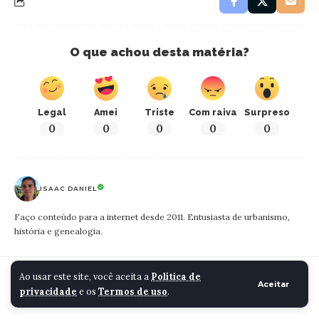
O que achou desta matéria?
Legal
Amei
Triste
Com raiva
Surpreso
0
0
0
0
0
ISAAC DANIEL
Faço conteúdo para a internet desde 2011. Entusiasta de urbanismo,
história e genealogia.
Cidade Santa Luzia
>
Blog
>
Cidade
>
Jovem de 21 anos morre de dengue hemorrágica em Santa Luzia
Ao usar este site, você aceita a
Política de
Aceitar
privacidade
e os
Termos de uso
.
CIDADE