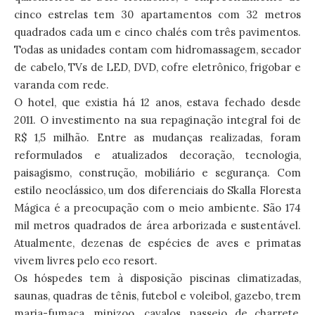
cinco estrelas tem 30 apartamentos com 32 metros
quadrados cada um e cinco chalés com três pavimentos.
Todas as unidades contam com hidromassagem, secador
de cabelo, TVs de LED, DVD, cofre eletrônico, frigobar e
varanda com rede.
O hotel, que existia há 12 anos, estava fechado desde
2011. O investimento na sua repaginação integral foi de
R$ 1,5 milhão. Entre as mudanças realizadas, foram
reformulados e atualizados decoração, tecnologia,
paisagismo, construção, mobiliário e segurança. Com
estilo neoclássico, um dos diferenciais do Skalla Floresta
Mágica é a preocupação com o meio ambiente. São 174
mil metros quadrados de área arborizada e sustentável.
Atualmente, dezenas de espécies de aves e primatas
vivem livres pelo eco resort.
Os hóspedes tem à disposição piscinas climatizadas,
saunas, quadras de tênis, futebol e voleibol, gazebo, trem
maria-fumaça, minizoo, cavalos, passeio de charrete,