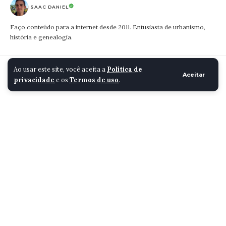
ISAAC DANIEL
Faço conteúdo para a internet desde 2011. Entusiasta de urbanismo,
história e genealogia.
Cidade Santa Luzia
>
Blog
>
Cidade
>
Delegação da União Europeia visita Apac de Santa Luzia
Ao usar este site, você aceita a
Política de
Aceitar
privacidade
e os
Termos de uso
.
CIDADE
Delegação da União
Europeia visita Apac de
Santa Luzia
ISAAC DANIEL
7 MINUTOS
ÚLTIMA ATUALIZAÇÃO 24/01/2023 18:41