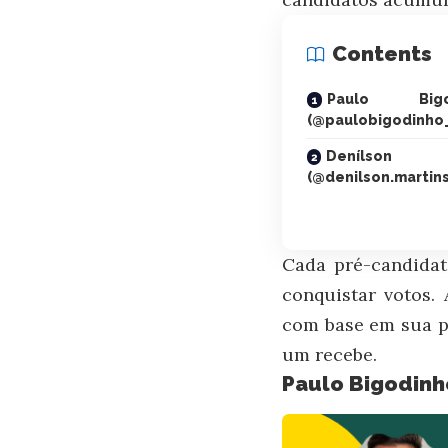
Contents
Paulo Bi
(@paulobigodinho_
Denílso
(@denilson.martins
Cada pré-candidat
conquistar votos.
com base em sua pr
um recebe.
Paulo Bigodinho