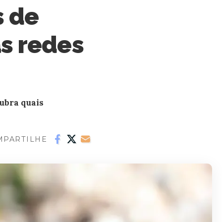
s de
as redes
cubra quais
MPARTILHE