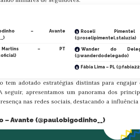
godinho – Avante
Roseli Pimen
_)
(@roselipimentel.staluzia)
n Martins – PT
Wander do Del
oficial)
(@wanderdodelegado)
Fábia Lima – PL (@fabia22
o tem adotado estratégias distintas para engajar 
 A seguir, apresentamos um panorama dos princip
esença nas redes sociais, destacando a influência
 – Avante (
@paulobigodinho__
)