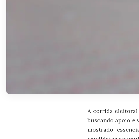
A corrida eleitora
buscando apoio e v
mostrado essencia
candidatos acumul