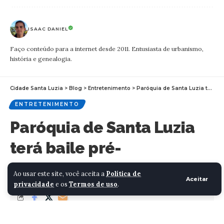
ISAAC DANIEL
Faço conteúdo para a internet desde 2011. Entusiasta de urbanismo,
história e genealogia.
Cidade Santa Luzia
>
Blog
>
Entretenimento
>
Paróquia de Santa Luzia terá baile pré-carnavalesco
ENTRETENIMENTO
Paróquia de Santa Luzia
terá baile pré-
carnavalesco
Ao usar este site, você aceita a
Política de
Aceitar
privacidade
e os
Termos de uso
.
ISAAC DANIEL
7 MINUTOS
ÚLTIMA ATUALIZAÇÃO 24/01/2023 18:41