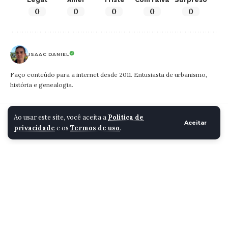
0
0
0
0
0
ISAAC DANIEL
Faço conteúdo para a internet desde 2011. Entusiasta de urbanismo,
história e genealogia.
Cidade Santa Luzia
>
Blog
>
Cidade
>
Coxita, figura de Santa Luzia nada na Fonte dos Camelos inundada
Ao usar este site, você aceita a
Política de
Aceitar
privacidade
e os
Termos de uso
.
CIDADE
Coxita, figura de Santa
Luzia nada na Fonte dos
Camelos inundada