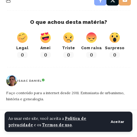
O que achou desta matéria?
Legal
Amei
Triste
Com raiva
Surpreso
0
0
0
0
0
ISAAC DANIEL
Faço conteúdo para a internet desde 2011. Entusiasta de urbanismo,
história e genealogia.
Cidade Santa Luzia
>
Blog
>
Cidade
>
Descaso ameaça construções coloniais de Santa Luzia
Ao usar este site, você aceita a
Política de
Aceitar
privacidade
e os
Termos de uso
.
CIDADE