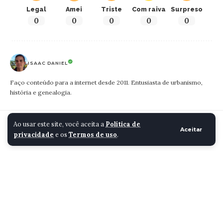
Legal
Amei
Triste
Com raiva
Surpreso
0
0
0
0
0
ISAAC DANIEL
Faço conteúdo para a internet desde 2011. Entusiasta de urbanismo,
história e genealogia.
Cidade Santa Luzia
>
Blog
>
Eleições
>
ELEIÇÕES: Christiano Xavier é eleito prefeito de Santa Luzia com 54.470 votos
Ao usar este site, você aceita a
Política de
Aceitar
privacidade
e os
Termos de uso
.
ELEIÇÕES
ELEIÇÕES: Christiano
Xavier é eleito prefeito de
Santa Luzia com 54.470
votos