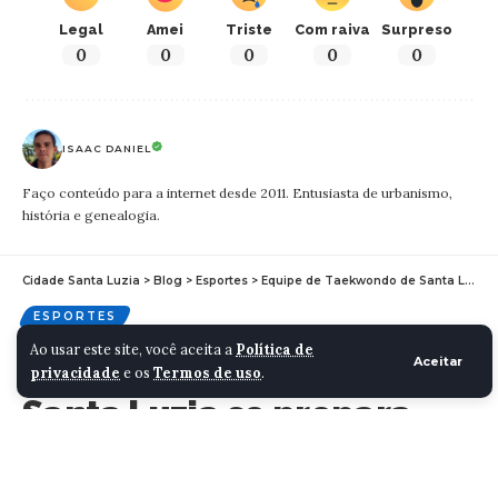
Legal
Amei
Triste
Com raiva
Surpreso
0
0
0
0
0
ISAAC DANIEL
Faço conteúdo para a internet desde 2011. Entusiasta de urbanismo,
história e genealogia.
Cidade Santa Luzia
>
Blog
>
Esportes
>
Equipe de Taekwondo de Santa Luzia se prepara para o primeiro Jogos de Minas
ESPORTES
Ao usar este site, você aceita a
Política de
Equipe de Taekwondo de
Aceitar
privacidade
e os
Termos de uso
.
Santa Luzia se prepara
para o primeiro Jogos de