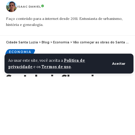
ISAAC DANIEL
Faço conteúdo para a internet desde 2011. Entusiasta de urbanismo,
história e genealogia.
Cidade Santa Luzia
>
Blog
>
Economia
>
Vão começar as obras do Santa Luzia Shopping
ECONOMIA
Ao usar este site, você aceita a
Política de
Vão começar as obras do
Aceitar
privacidade
e os
Termos de uso
.
Santa Luzia Shopping
ISAAC DANIEL
1 MINUTOS
ÚLTIMA ATUALIZAÇÃO 24/01/2023 18:41