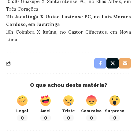
10h30 Guaxupé X Santarritense FC, no Elias Arbex, em
Três Corações
11h Jacutinga X União Luziense EC, no Luiz Moraes
Cardoso, em Jacutinga
16h Coimbra X Itaúna, no Castor Cifuentes, em Nova
Lima
O que achou desta matéria?
Legal
Amei
Triste
Com raiva
Surpreso
0
0
0
0
0