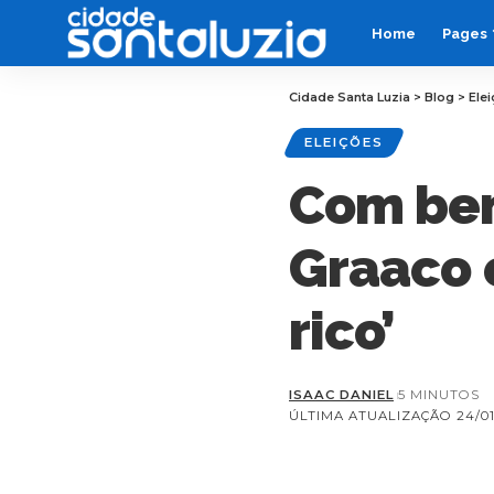
Home
Pages
Cidade Santa Luzia
>
Blog
>
Ele
ELEIÇÕES
Com ben
Graaco 
rico’
ISAAC DANIEL
5 MINUTOS
ÚLTIMA ATUALIZAÇÃO 24/01/