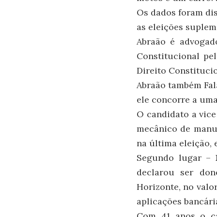
Os dados foram dis
as eleições suplem
Abraão é advogad
Constitucional pe
Direito Constituci
Abraão também Fala 
ele concorre a uma
O candidato a vic
mecânico de manut
na última eleição,
Segundo lugar –
declarou ser do
Horizonte, no valo
aplicações bancária
Com 41 anos o ca