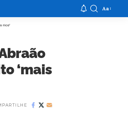
Aa
s rico’
 Abraão
to ‘mais
MPARTILHE