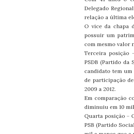
Delegado Regional
relação a última e
O vice da chapa 
possuir um patrim
com mesmo valor na
Terceira posição
PSDB (Partido da S
candidato tem um 
de participação de
2009 a 2012.
Em comparação com
diminuiu em 10 mil
Quarta posição – 
PSB (Partido Socia
mil a menos que a ú