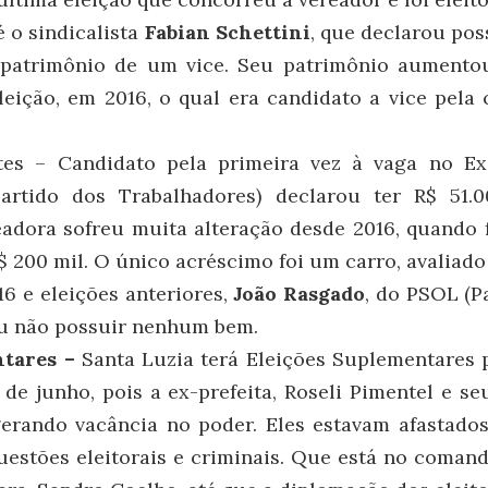
é o sindicalista
Fabian Schettini
, que declarou pos
patrimônio de um vice. Seu patrimônio aumento
leição, em 2016, o qual era candidato a vice pel
es – Candidato pela primeira vez à vaga no Ex
artido dos Trabalhadores) declarou ter R$ 51.
adora sofreu muita alteração desde 2016, quando f
$ 200 mil. O único acréscimo foi um carro, avaliado
6 e eleições anteriores,
João Rasgado
, do PSOL (P
ou não possuir nenhum bem.
ntares –
Santa Luzia terá Eleições Suplementares p
de junho, pois a ex-prefeita, Roseli Pimentel e s
gerando vacância no poder. Eles estavam afastado
 questões eleitorais e criminais. Que está no comand