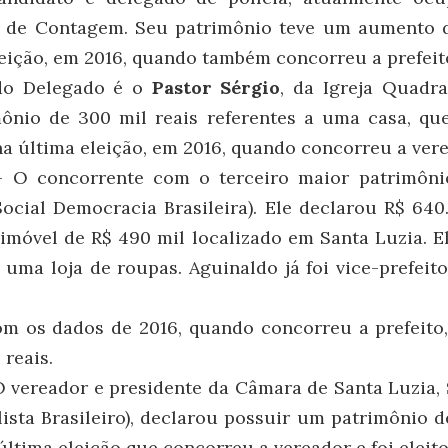
 de Contagem. Seu patrimônio teve um aumento d
leição, em 2016, quando também concorreu a prefeit
do Delegado é o
Pastor Sérgio
, da Igreja Quadra
ônio de 300 mil reais referentes a uma casa, q
 última eleição, em 2016, quando concorreu a vere
 – O concorrente com o terceiro maior patrimôn
ocial Democracia Brasileira). Ele declarou R$ 64
imóvel de R$ 490 mil localizado em Santa Luzia. 
 uma loja de roupas. Aguinaldo já foi vice-prefeit
 os dados de 2016, quando concorreu a prefeito,
 reais.
O vereador e presidente da Câmara de Santa Luzia,
lista Brasileiro), declarou possuir um patrimônio d
ltima eleição que concorreu a vereador e foi eleito