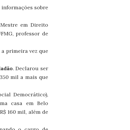
e informações sobre
Mestre em Direito
UFMG, professor de
é a primeira vez que
dadão
. Declarou ser
350 mil a mais que
cial Democrático),
uma casa em Belo
R$ 160 mil, além de
upando o cargo de