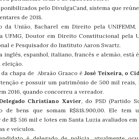
ponibilizados pelo DivulgaCand, sistema que reún
entares de 2018.
o da União, Bacharel em Direito pela UNIFEMM, 
la UFMG, Doutor em Direito Constitucional pela 
onal e Pesquisador do Instituto Aaron Swartz.
inglês, espanhol, italiano, francês e alemão, está 
 eleição.
e da chapa de Abraão Graaco é
José Teixeira, o Ci
enção e possuir um patrimônio de 500 mil reais, 
 em 2016, quando concorreu a vereador.
Delegado Christiano Xavier
, do PSD (Partido So
no de bens que somam R$818.900,00. Ele tem 
r de R$ 516 mil e lotes em Santa Luzia avaliados em 
s e veículos.
ndidato é delegado de polícia, atualmente oc