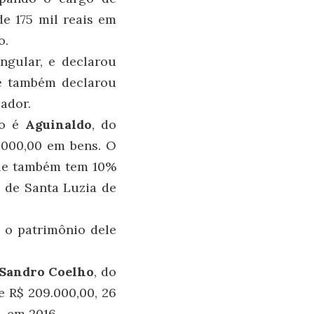
e 175 mil reais em
o.
ngular, e declarou
ue também declarou
ador.
io é
Aguinaldo
, do
0.000,00 em bens. O
Ele também tem 10%
o de Santa Luzia de
 o patrimônio dele
Sandro Coelho
, do
e R$ 209.000,00, 26
, em 2016.