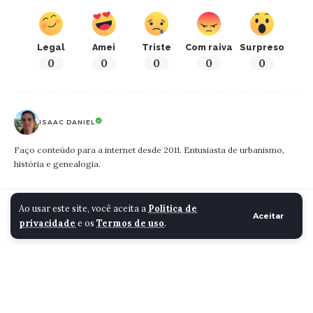
Legal
Amei
Triste
Com raiva
Surpreso
0
0
0
0
0
ISAAC DANIEL
Faço conteúdo para a internet desde 2011. Entusiasta de urbanismo,
história e genealogia.
Cidade Santa Luzia
>
Blog
>
Cidade
>
Band Minas leva cidadania aos luzienses
Ao usar este site, você aceita a
Política de
Aceitar
privacidade
e os
Termos de uso
.
CIDADE
Band Minas leva
cidadania aos luzienses