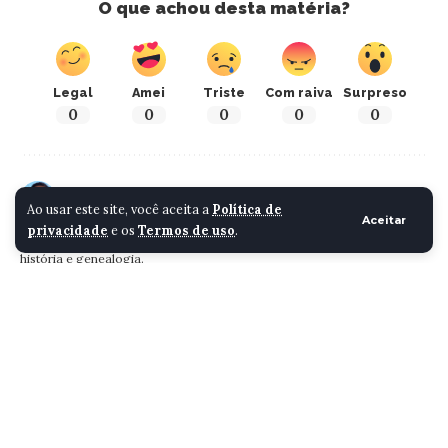
O que achou desta matéria?
Legal
Amei
Triste
Com raiva
Surpreso
0
0
0
0
0
ISAAC DANIEL
Ao usar este site, você aceita a
Política de
Aceitar
privacidade
e os
Termos de uso
.
Faço conteúdo para a internet desde 2011. Entusiasta de urbanismo,
história e genealogia.
Cidade Santa Luzia
>
Blog
>
Cidade
>
IFMG abre inscrições para o vestibular 2015
CIDADE
IFMG abre inscrições para
o vestibular 2015